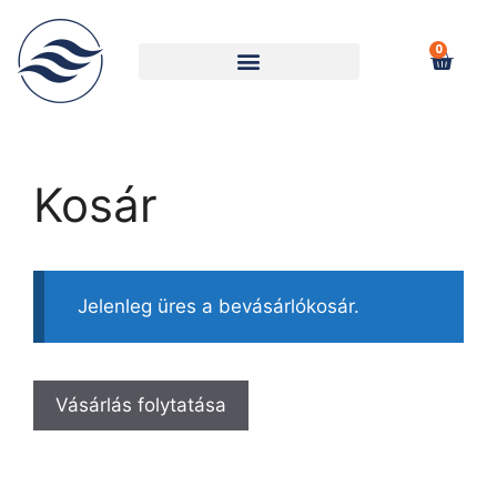
0
Kosár
Jelenleg üres a bevásárlókosár.
Vásárlás folytatása